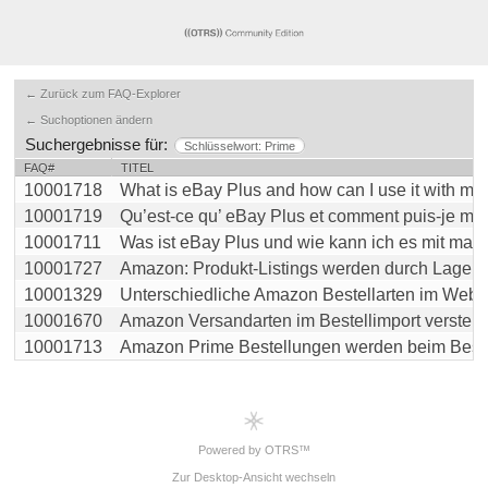
← Zurück zum FAQ-Explorer
← Suchoptionen ändern
Suchergebnisse für:
Schlüsselwort: Prime
FAQ#
TITEL
10001718
What is eBay Plus and how can I use it with magn
10001719
Qu’est-ce qu’ eBay Plus et comment puis-je m’en 
10001711
Was ist eBay Plus und wie kann ich es mit magnal
10001727
Amazon: Produkt-Listings werden durch Lagersyn
10001329
Unterschiedliche Amazon Bestellarten im Websho
10001670
Amazon Versandarten im Bestellimport verstehen:
10001713
Amazon Prime Bestellungen werden beim Bestell
Powered by OTRS™
Zur Desktop-Ansicht wechseln