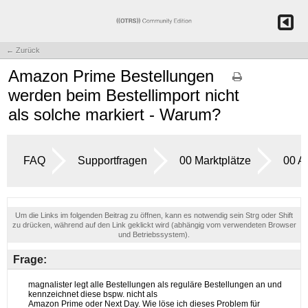
← Zurück
Amazon Prime Bestellungen
werden beim Bestellimport nicht
als solche markiert - Warum?
FAQ
Supportfragen
00 Marktplätze
00 A
Um die Links im folgenden Beitrag zu öffnen, kann es notwendig sein Strg oder Shift
zu drücken, während auf den Link geklickt wird (abhängig vom verwendeten Browser
und Betriebssystem).
Frage: