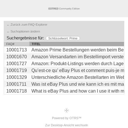
← Zurück zum FAQ-Explorer
← Suchoptionen ändern
Suchergebnisse für:
Schlüsselwort: Prime
FAQ#
TITEL
10001713
Amazon Prime Bestellungen werden beim Bestell
10001670
Amazon Versandarten im Bestellimport verstehen:
10001727
Amazon: Produkt-Listings werden durch Lagersyn
10001719
Qu’est-ce qu’ eBay Plus et comment puis-je m’en 
10001329
Unterschiedliche Amazon Bestellarten im Websho
10001711
Was ist eBay Plus und wie kann ich es mit magnal
10001718
What is eBay Plus and how can I use it with magn
Powered by OTRS™
Zur Desktop-Ansicht wechseln