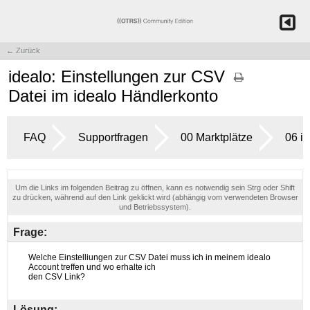
← Zurück
idealo: Einstellungen zur CSV
Datei im idealo Händlerkonto
FAQ
Supportfragen
00 Marktplätze
06 i
Um die Links im folgenden Beitrag zu öffnen, kann es notwendig sein Strg oder Shift
zu drücken, während auf den Link geklickt wird (abhängig vom verwendeten Browser
und Betriebssystem).
Frage:
Lösung: