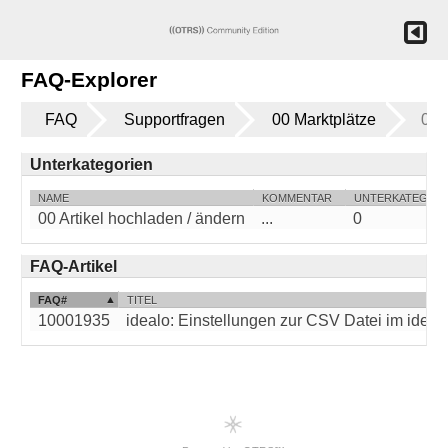
FAQ-Explorer
FAQ
Supportfragen
00 Marktplätze
06 
Unterkategorien
NAME
KOMMENTAR
UNTERKATEGOR
00 Artikel hochladen / ändern
...
0
FAQ-Artikel
FAQ#
TITEL
10001935
idealo: Einstellungen zur CSV Datei im idealo 