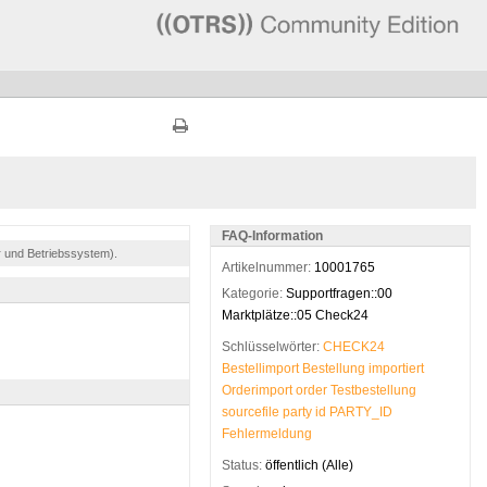
FAQ-Information
r und Betriebssystem).
Artikelnummer:
10001765
Kategorie:
Supportfragen::00
Marktplätze::05 Check24
Schlüsselwörter:
CHECK24
Bestellimport
Bestellung
importiert
Orderimport
order
Testbestellung
sourcefile
party
id
PARTY_ID
Fehlermeldung
Status:
öffentlich (Alle)