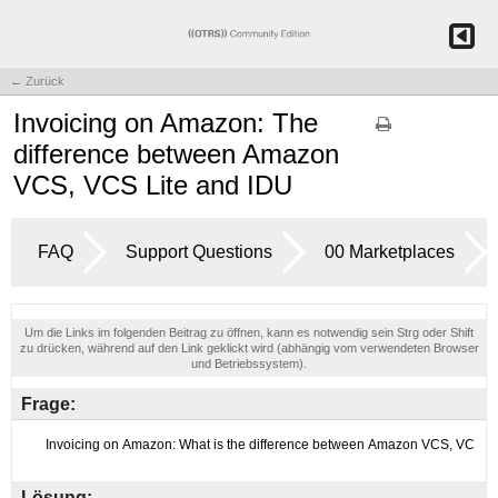
← Zurück
Invoicing on Amazon: The
difference between Amazon
VCS, VCS Lite and IDU
FAQ
Support Questions
00 Marketplaces
Um die Links im folgenden Beitrag zu öffnen, kann es notwendig sein Strg oder Shift
zu drücken, während auf den Link geklickt wird (abhängig vom verwendeten Browser
und Betriebssystem).
Frage:
Lösung: