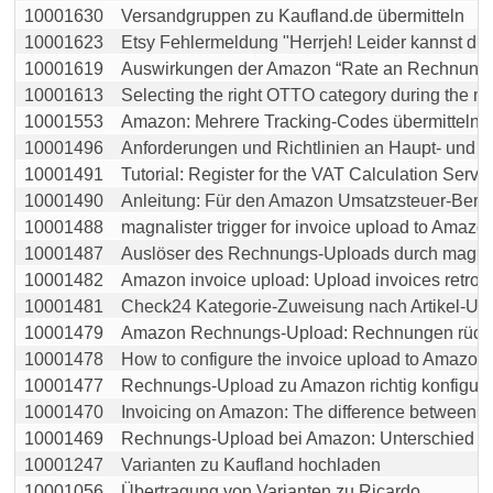
10001630
Versandgruppen zu Kaufland.de übermitteln
10001623
Etsy Fehlermeldung "Herrjeh! Leider kannst du di
10001619
Auswirkungen der Amazon “Rate an Rechnungsm
10001613
Selecting the right OTTO category during the mag
10001553
Amazon: Mehrere Tracking-Codes übermitteln
10001496
Anforderungen und Richtlinien an Haupt- und Ne
10001491
Tutorial: Register for the VAT Calculation Service 
10001490
Anleitung: Für den Amazon Umsatzsteuer-Berech
10001488
magnalister trigger for invoice upload to Amazo
10001487
Auslöser des Rechnungs-Uploads durch magnalis
10001482
Amazon invoice upload: Upload invoices retroacti
10001481
Check24 Kategorie-Zuweisung nach Artikel-Up
10001479
Amazon Rechnungs-Upload: Rechnungen rückwir
10001478
How to configure the invoice upload to Amazon in
10001477
Rechnungs-Upload zu Amazon richtig konfiguri
10001470
Invoicing on Amazon: The difference between Am
10001469
Rechnungs-Upload bei Amazon: Unterschied zwi
10001247
Varianten zu Kaufland hochladen
10001056
Übertragung von Varianten zu Ricardo