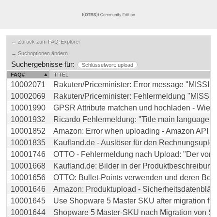
← Zurück zum FAQ-Explorer
← Suchoptionen ändern
Suchergebnisse für:
Schlüsselwort: upload
FAQ#
TITEL
10002071
Rakuten/Priceminister: Error message "MISSIN
10002069
Rakuten/Priceminister: Fehlermeldung "MISSIN
10001990
GPSR Attribute matchen und hochladen - Wie effek
10001932
Ricardo Fehlermeldung: "Title main language leng
10001852
Amazon: Error when uploading - Amazon API res
10001835
Kaufland.de - Auslöser für den Rechnungsuplo
10001746
OTTO - Fehlermeldung nach Upload: "Der von Ihn
10001668
Kaufland.de: Bilder in der Produktbeschreibung w
10001656
OTTO: Bullet-Points verwenden und deren Beson
10001646
Amazon: Produktupload - Sicherheitsdatenblätter 
10001645
Use Shopware 5 Master SKU after migration from
10001644
Shopware 5 Master-SKU nach Migration von Sho