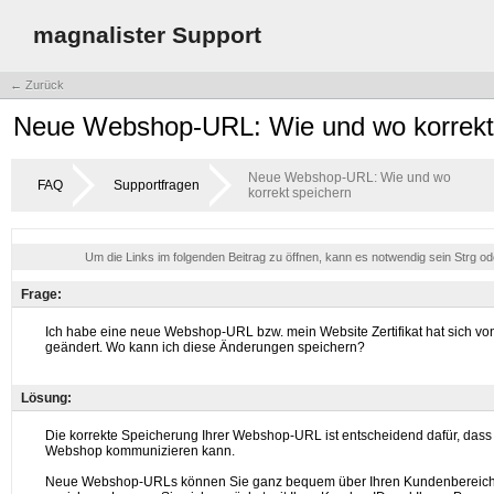
magnalister Support
← Zurück
Neue Webshop-URL: Wie und wo korrekt
Neue Webshop-URL: Wie und wo
FAQ
Supportfragen
korrekt speichern
Um die Links im folgenden Beitrag zu öffnen, kann es notwendig sein Strg o
Frage:
Lösung: