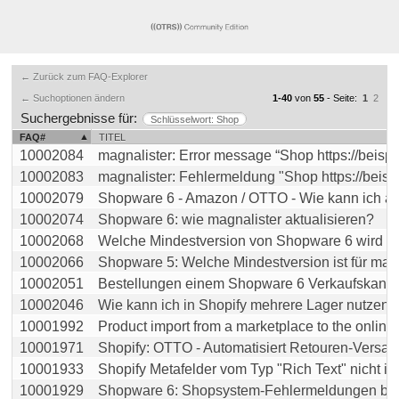
← Zurück zum FAQ-Explorer
← Suchoptionen ändern
1-40
von
55
- Seite:
1
2
Suchergebnisse für:
Schlüsselwort: Shop
FAQ#
TITEL
10002084
magnalister: Error message “Shop https://beispiel
10002083
magnalister: Fehlermeldung "Shop https://beispiel
10002079
Shopware 6 - Amazon / OTTO - Wie kann ich auf
10002074
Shopware 6: wie magnalister aktualisieren?
10002068
Welche Mindestversion von Shopware 6 wird für 
10002066
Shopware 5: Welche Mindestversion ist für magna
10002051
Bestellungen einem Shopware 6 Verkaufskanal z
10002046
Wie kann ich in Shopify mehrere Lager nutzen?
10001992
Product import from a marketplace to the online st
10001971
Shopify: OTTO - Automatisiert Retouren-Versandd
10001933
Shopify Metafelder vom Typ "Rich Text" nicht im A
10001929
Shopware 6: Shopsystem-Fehlermeldungen beim