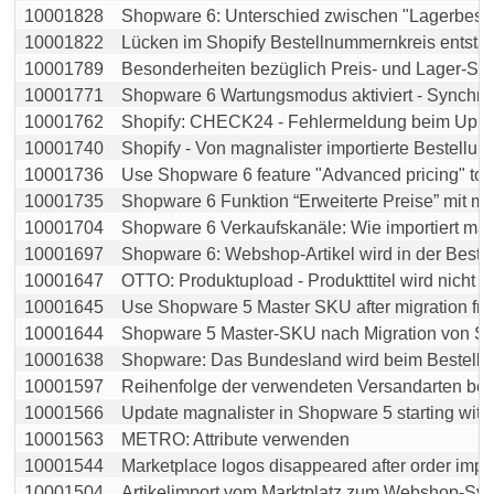
10001828
Shopware 6: Unterschied zwischen "Lagerbestand
10001822
Lücken im Shopify Bestellnummernkreis entstande
10001789
Besonderheiten bezüglich Preis- und Lager-Sync
10001771
Shopware 6 Wartungsmodus aktiviert - Synchronis
10001762
Shopify: CHECK24 - Fehlermeldung beim Upload 
10001740
Shopify - Von magnalister importierte Bestellunge
10001736
Use Shopware 6 feature "Advanced pricing" toget
10001735
Shopware 6 Funktion “Erweiterte Preise” mit magn
10001704
Shopware 6 Verkaufskanäle: Wie importiert magna
10001697
Shopware 6: Webshop-Artikel wird in der Bestellu
10001647
OTTO: Produktupload - Produkttitel wird nicht übe
10001645
Use Shopware 5 Master SKU after migration from
10001644
Shopware 5 Master-SKU nach Migration von Sho
10001638
Shopware: Das Bundesland wird beim Bestellimpo
10001597
Reihenfolge der verwendeten Versandarten beim 
10001566
Update magnalister in Shopware 5 starting with ve
10001563
METRO: Attribute verwenden
10001544
Marketplace logos disappeared after order import 
10001504
Artikelimport vom Marktplatz zum Webshop-Sy