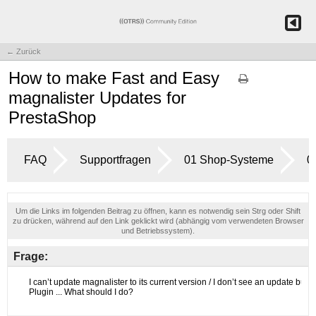
← Zurück
How to make Fast and Easy
magnalister Updates for
PrestaShop
FAQ
Supportfragen
01 Shop-Systeme
0
Um die Links im folgenden Beitrag zu öffnen, kann es notwendig sein Strg oder Shift
zu drücken, während auf den Link geklickt wird (abhängig vom verwendeten Browser
und Betriebssystem).
Frage: