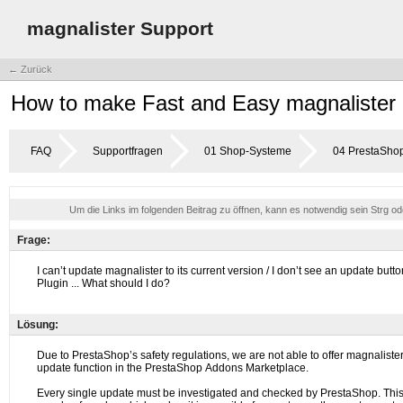
magnalister Support
← Zurück
How to make Fast and Easy magnalister
FAQ
Supportfragen
01 Shop-Systeme
04 PrestaSho
Um die Links im folgenden Beitrag zu öffnen, kann es notwendig sein Strg o
Frage:
Lösung: