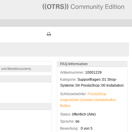
FAQ-Information
r und Betriebssystem).
Artikelnummer:
10001229
Kategorie:
Supportfragen::01 Shop-
Systeme::04 PrestaShop::00 Installation
Schlüsselwörter:
PrestaShop
magnalister
Updates
Updatebutton
Button
Status:
öffentlich (Alle)
Sprache:
de
Bewertung:
0 von 5