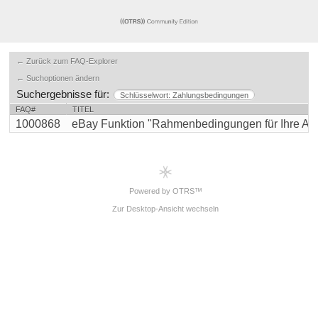
← Zurück zum FAQ-Explorer
← Suchoptionen ändern
Suchergebnisse für:
Schlüsselwort: Zahlungsbedingungen
FAQ#
TITEL
1000868
eBay Funktion "Rahmenbedingungen für Ihre Ange
Powered by OTRS™
Zur Desktop-Ansicht wechseln