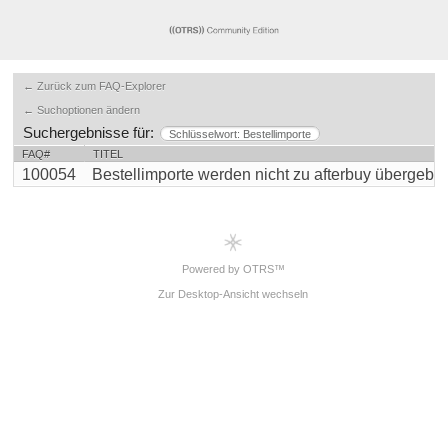
← Zurück zum FAQ-Explorer
← Suchoptionen ändern
Suchergebnisse für:
Schlüsselwort: Bestellimporte
FAQ#
TITEL
100054
Bestellimporte werden nicht zu afterbuy übergebe
Powered by OTRS™
Zur Desktop-Ansicht wechseln