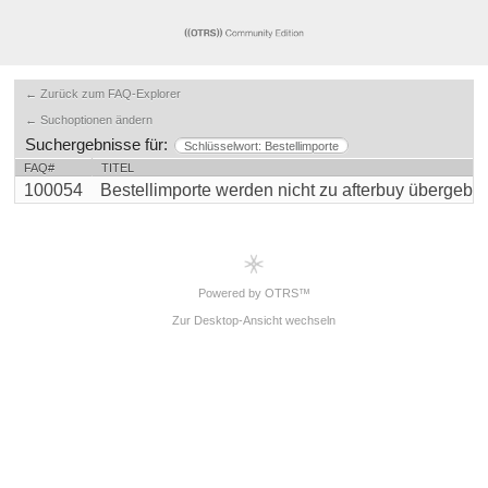
← Zurück zum FAQ-Explorer
← Suchoptionen ändern
Suchergebnisse für:
Schlüsselwort: Bestellimporte
FAQ#
TITEL
100054
Bestellimporte werden nicht zu afterbuy übergebe
Powered by OTRS™
Zur Desktop-Ansicht wechseln