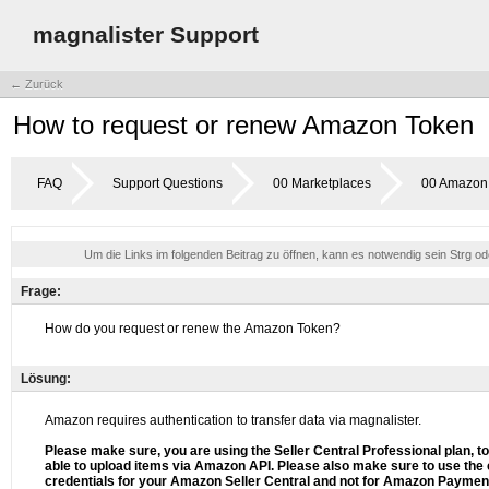
magnalister Support
← Zurück
How to request or renew Amazon Token
FAQ
Support Questions
00 Marketplaces
00 Amazon
Um die Links im folgenden Beitrag zu öffnen, kann es notwendig sein Strg o
Frage:
Lösung: