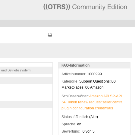
FAQ-Information
r und Betriebssystem).
Artikelnummer:
1000999
Kategorie:
Support Questions::00
Marketplaces::00 Amazon
Schlüsselwörter:
Amazon
API
SP-API
SP
Token
renew
request
seller
central
plugin
configuration
credentials
Status:
öffentlich (Alle)
Sprache:
en
Bewertung:
0 von 5