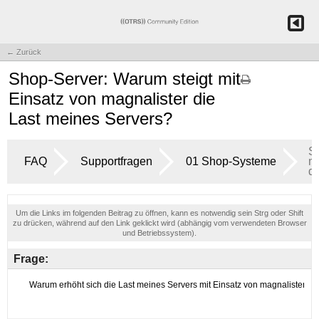
← Zurück
Shop-Server: Warum steigt mit
Einsatz von magnalister die
Last meines Servers?
S
FAQ
Supportfragen
01 Shop-Systeme
mi
di
Um die Links im folgenden Beitrag zu öffnen, kann es notwendig sein Strg oder Shift
zu drücken, während auf den Link geklickt wird (abhängig vom verwendeten Browser
und Betriebssystem).
Frage: