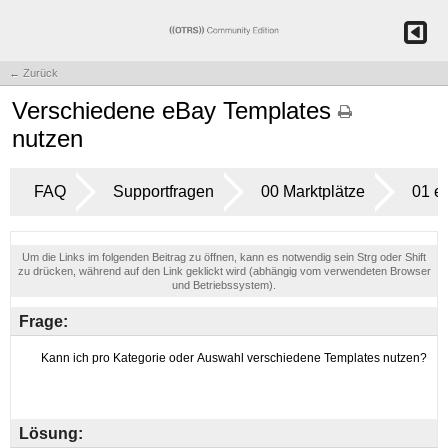
← Zurück
Verschiedene eBay Templates
nutzen
FAQ
Supportfragen
00 Marktplätze
01 e
Um die Links im folgenden Beitrag zu öffnen, kann es notwendig sein Strg oder Shift
zu drücken, während auf den Link geklickt wird (abhängig vom verwendeten Browser
und Betriebssystem).
Frage:
Lösung: