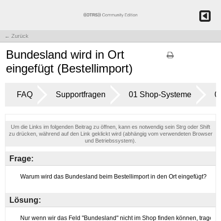
← Zurück
Bundesland wird in Ort
eingefügt (Bestellimport)
FAQ
Supportfragen
01 Shop-Systeme
0
Um die Links im folgenden Beitrag zu öffnen, kann es notwendig sein Strg oder Shift
zu drücken, während auf den Link geklickt wird (abhängig vom verwendeten Browser
und Betriebssystem).
Frage:
Lösung: