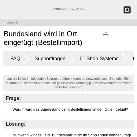
← Zurück
Bundesland wird in Ort
eingefügt (Bestellimport)
FAQ
Supportfragen
01 Shop-Systeme
0
Um die Links im folgenden Beitrag zu öffnen, kann es notwendig sein Strg oder Shift
zu drücken, während auf den Link geklickt wird (abhängig vom verwendeten Browser
und Betriebssystem).
Frage:
Lösung: