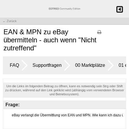
← Zurück
EAN & MPN zu eBay
übermitteln - auch wenn "Nicht
zutreffend"
FAQ
Supportfragen
00 Marktplätze
01 e
Um die Links im folgenden Beitrag zu öffnen, kann es notwendig sein Strg oder Shift
zu drücken, während auf den Link geklickt wird (abhängig vom verwendeten Browser
und Betriebssystem).
Frage: