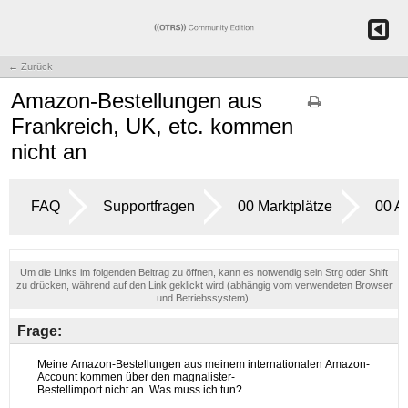
← Zurück
Amazon-Bestellungen aus
Frankreich, UK, etc. kommen
nicht an
FAQ
Supportfragen
00 Marktplätze
00 A
Um die Links im folgenden Beitrag zu öffnen, kann es notwendig sein Strg oder Shift
zu drücken, während auf den Link geklickt wird (abhängig vom verwendeten Browser
und Betriebssystem).
Frage: