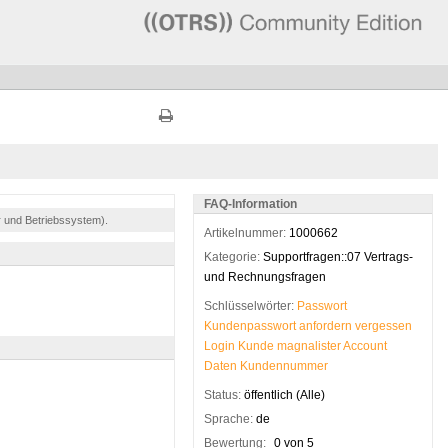
FAQ-Information
r und Betriebssystem).
Artikelnummer:
1000662
Kategorie:
Supportfragen::07 Vertrags-
und Rechnungsfragen
Schlüsselwörter:
Passwort
Kundenpasswort
anfordern
vergessen
Login
Kunde
magnalister
Account
Daten
Kundennummer
Status:
öffentlich (Alle)
Sprache:
de
Bewertung:
0 von 5