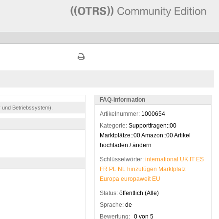
FAQ-Information
r und Betriebssystem).
Artikelnummer:
1000654
Kategorie:
Supportfragen::00
Marktplätze::00 Amazon::00 Artikel
hochladen / ändern
Schlüsselwörter:
international
UK
IT
ES
FR
PL
NL
hinzufügen
Marktplatz
Europa
europaweit
EU
Status:
öffentlich (Alle)
Sprache:
de
Bewertung:
0 von 5