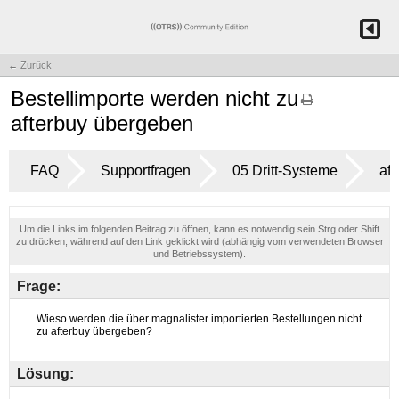
← Zurück
Bestellimporte werden nicht zu
afterbuy übergeben
FAQ
Supportfragen
05 Dritt-Systeme
aft
Um die Links im folgenden Beitrag zu öffnen, kann es notwendig sein Strg oder Shift
zu drücken, während auf den Link geklickt wird (abhängig vom verwendeten Browser
und Betriebssystem).
Frage:
Lösung: