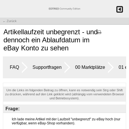
← Zurück
Artikellaufzeit unbegrenzt - und
dennoch ein Ablaufdatum im
eBay Konto zu sehen
FAQ
Supportfragen
00 Marktplätze
01 e
Um die Links im folgenden Beitrag zu öffnen, kann es notwendig sein Strg oder Shift
zu drücken, während auf den Link geklickt wird (abhängig vom verwendeten Browser
und Betriebssystem).
Frage: