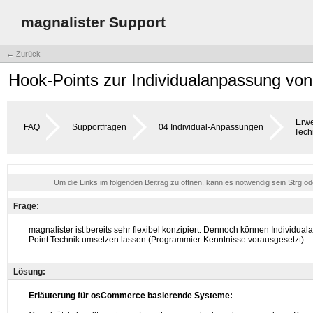
magnalister Support
← Zurück
Hook-Points zur Individualanpassung vo
Erwe
FAQ
Supportfragen
04 Individual-Anpassungen
Tech
Um die Links im folgenden Beitrag zu öffnen, kann es notwendig sein Strg o
Frage:
Lösung: