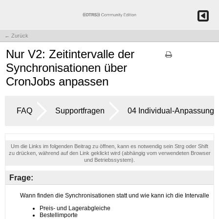
← Zurück
Nur V2: Zeitintervalle der
Synchronisationen über
CronJobs anpassen
FAQ
Supportfragen
04 Individual-Anpassung
Um die Links im folgenden Beitrag zu öffnen, kann es notwendig sein Strg oder Shift
zu drücken, während auf den Link geklickt wird (abhängig vom verwendeten Browser
und Betriebssystem).
Frage: