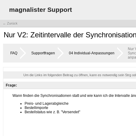
magnalister Support
← Zurück
Nur V2: Zeitintervalle der Synchronisat
Nur V
FAQ
Supportfragen
04 Individual-Anpassungen
Sync
anpa
Um die Links im folgenden Beitrag zu öffnen, kann es notwendig sein Strg o
Frage: