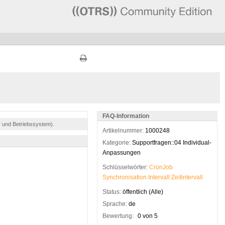
FAQ-Information
r und Betriebssystem).
Artikelnummer:
1000248
Kategorie:
Supportfragen::04 Individual-
Anpassungen
Schlüsselwörter:
CronJob
Synchronisation
Intervall
Zeitintervall
Status:
öffentlich (Alle)
Sprache:
de
Bewertung:
0 von 5