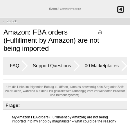
← Zurück
Amazon: FBA orders
(Fulfillment by Amazon) are not
being imported
FAQ
Support Questions
00 Marketplaces
Um die Links im folgenden Beitrag zu öffnen, kann es notwendig sein Strg oder Shift
zu drücken, während auf den Link geklickt wird (abhängig vom verwendeten Browser
und Betriebssystem).
Frage: