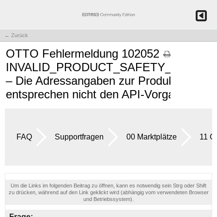
← Zurück
OTTO Fehlermeldung 102052 -
INVALID_PRODUCT_SAFETY_ADDRE
– Die Adressangaben zur Produktsicherhe
entsprechen nicht den API-Vorgaben.
FAQ
Supportfragen
00 Marktplätze
11 
Um die Links im folgenden Beitrag zu öffnen, kann es notwendig sein Strg oder Shift
zu drücken, während auf den Link geklickt wird (abhängig vom verwendeten Browser
und Betriebssystem).
Frage: