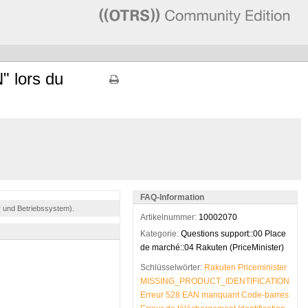
 lors du
FAQ-Information
r und Betriebssystem).
Artikelnummer:
10002070
Kategorie:
Questions support::00 Place
de marché::04 Rakuten (PriceMinister)
Schlüsselwörter:
Rakuten
Priceminister
MISSING_PRODUCT_IDENTIFICATION
Erreur
528
EAN
manquant
Code-barres