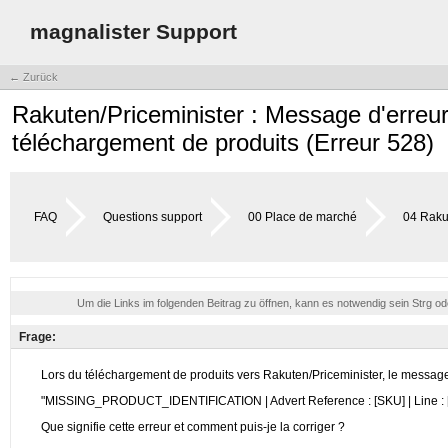
magnalister Support
← Zurück
Rakuten/Priceminister : Message d'er
téléchargement de produits (Erreur 528)
FAQ
Questions support
00 Place de marché
04 Rakut
Um die Links im folgenden Beitrag zu öffnen, kann es notwendig sein Strg o
Frage: