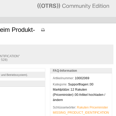
im Produkt-
TIFICATION"
r 528)
FAQ-Information
r und Betriebssystem).
Artikelnummer:
10002069
Kategorie:
Supportfragen::00
Marktplätze::12 Rakuten
(Priceminister)::00 Artikel hochladen /
ändern
Schlüsselwörter:
Rakuten
Priceminister
MISSING_PRODUCT_IDENTIFICATION