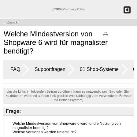
← Zurück
Welche Mindestversion von
Shopware 6 wird für magnalister
benötigt?
FAQ
Supportfragen
01 Shop-Systeme
0
Um die Links im folgenden Beitrag zu öffnen, kann es notwendig sein Strg oder Shift
zu drücken, während auf den Link geklickt wird (abhängig vom verwendeten Browser
und Betriebssystem).
Frage: