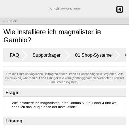
← Zurück
Wie installiere ich magnalister in
Gambio?
FAQ
Supportfragen
01 Shop-Systeme
0
Um die Links im folgenden Beitrag zu öffnen, kann es notwendig sein Strg oder Shift
zu drücken, während auf den Link geklickt wird (abhängig vom verwendeten Browser
und Betriebssystem).
Frage:
Lösung: