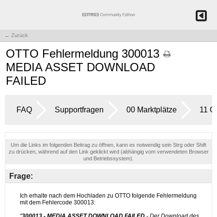
← Zurück
OTTO Fehlermeldung 300013 -
MEDIA ASSET DOWNLOAD
FAILED
FAQ
Supportfragen
00 Marktplätze
11 
Um die Links im folgenden Beitrag zu öffnen, kann es notwendig sein Strg oder Shift
zu drücken, während auf den Link geklickt wird (abhängig vom verwendeten Browser
und Betriebssystem).
Frage: