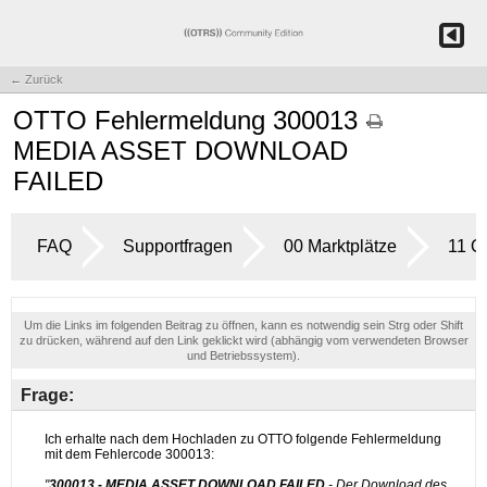
← Zurück
OTTO Fehlermeldung 300013 -
MEDIA ASSET DOWNLOAD
FAILED
FAQ
Supportfragen
00 Marktplätze
11 
Um die Links im folgenden Beitrag zu öffnen, kann es notwendig sein Strg oder Shift
zu drücken, während auf den Link geklickt wird (abhängig vom verwendeten Browser
und Betriebssystem).
Frage: