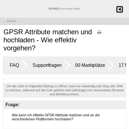
← Zurück
GPSR Attribute matchen und
hochladen - Wie effektiv
vorgehen?
FAQ
Supportfragen
00 Marktplätze
17 M
Um die Links im folgenden Beitrag zu öffnen, kann es notwendig sein Strg oder Shift
zu drücken, während auf den Link geklickt wird (abhängig vom verwendeten Browser
und Betriebssystem).
Frage: