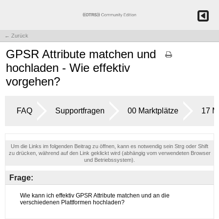
← Zurück
GPSR Attribute matchen und
hochladen - Wie effektiv
vorgehen?
FAQ
Supportfragen
00 Marktplätze
17 M
Um die Links im folgenden Beitrag zu öffnen, kann es notwendig sein Strg oder Shift
zu drücken, während auf den Link geklickt wird (abhängig vom verwendeten Browser
und Betriebssystem).
Frage: