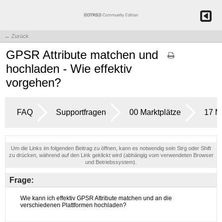
← Zurück
GPSR Attribute matchen und
hochladen - Wie effektiv
vorgehen?
FAQ
Supportfragen
00 Marktplätze
17 M
Um die Links im folgenden Beitrag zu öffnen, kann es notwendig sein Strg oder Shift
zu drücken, während auf den Link geklickt wird (abhängig vom verwendeten Browser
und Betriebssystem).
Frage: