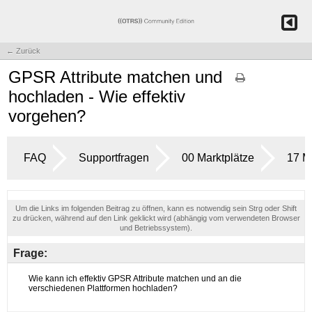
← Zurück
GPSR Attribute matchen und
hochladen - Wie effektiv
vorgehen?
FAQ
Supportfragen
00 Marktplätze
17 M
Um die Links im folgenden Beitrag zu öffnen, kann es notwendig sein Strg oder Shift
zu drücken, während auf den Link geklickt wird (abhängig vom verwendeten Browser
und Betriebssystem).
Frage: