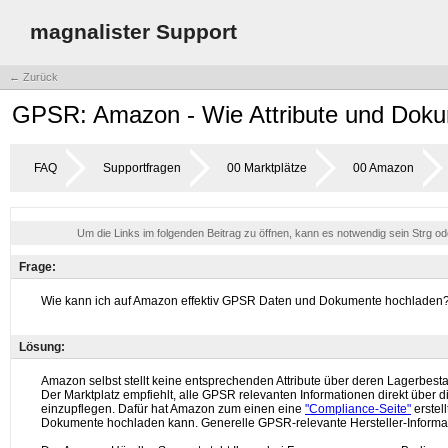
magnalister Support
← Zurück
GPSR: Amazon - Wie Attribute und Dok
FAQ
Supportfragen
00 Marktplätze
00 Amazon
Um die Links im folgenden Beitrag zu öffnen, kann es notwendig sein Strg o
Frage:
Lösung: