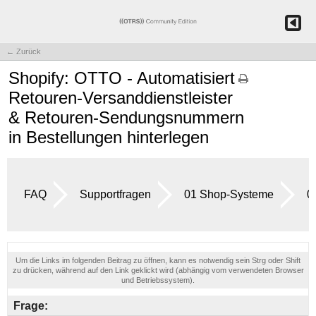
← Zurück
Shopify: OTTO - Automatisiert
Retouren-Versanddienstleister
& Retouren-Sendungsnummern
in Bestellungen hinterlegen
FAQ
Supportfragen
01 Shop-Systeme
0
Um die Links im folgenden Beitrag zu öffnen, kann es notwendig sein Strg oder Shift
zu drücken, während auf den Link geklickt wird (abhängig vom verwendeten Browser
und Betriebssystem).
Frage: