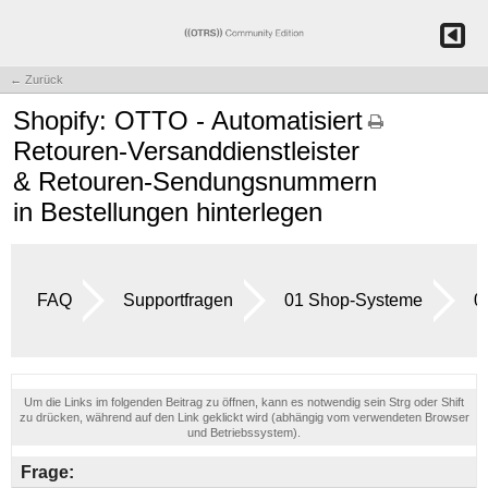
← Zurück
Shopify: OTTO - Automatisiert
Retouren-Versanddienstleister
& Retouren-Sendungsnummern
in Bestellungen hinterlegen
FAQ
Supportfragen
01 Shop-Systeme
0
Um die Links im folgenden Beitrag zu öffnen, kann es notwendig sein Strg oder Shift
zu drücken, während auf den Link geklickt wird (abhängig vom verwendeten Browser
und Betriebssystem).
Frage: