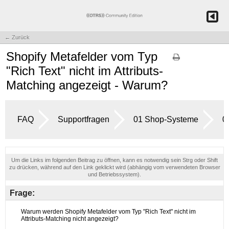
← Zurück
Shopify Metafelder vom Typ
"Rich Text" nicht im Attributs-
Matching angezeigt - Warum?
FAQ
Supportfragen
01 Shop-Systeme
0
Um die Links im folgenden Beitrag zu öffnen, kann es notwendig sein Strg oder Shift
zu drücken, während auf den Link geklickt wird (abhängig vom verwendeten Browser
und Betriebssystem).
Frage: