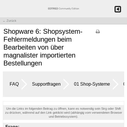
← Zurück
Shopware 6: Shopsystem-
Fehlermeldungen beim
Bearbeiten von über
magnalister importierten
Bestellungen
FAQ
Supportfragen
01 Shop-Systeme
0
Um die Links im folgenden Beitrag zu öffnen, kann es notwendig sein Strg oder Shift
zu drücken, während auf den Link geklickt wird (abhängig vom verwendeten Browser
und Betriebssystem).
Frage: