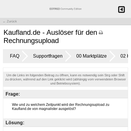
← Zurück
Kaufland.de - Auslöser für den
Rechnungsupload
FAQ
Supportfragen
00 Marktplätze
02 K
Um die Links im folgenden Beitrag zu öffnen, kann es notwendig sein Strg oder Shift
zu drücken, während auf den Link geklickt wird (abhängig vom verwendeten Browser
und Betriebssystem).
Frage:
Lösung: