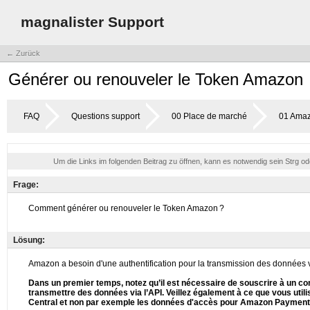
magnalister Support
← Zurück
Générer ou renouveler le Token Amazon
FAQ
Questions support
00 Place de marché
01 Ama
Um die Links im folgenden Beitrag zu öffnen, kann es notwendig sein Strg o
Frage:
Lösung: