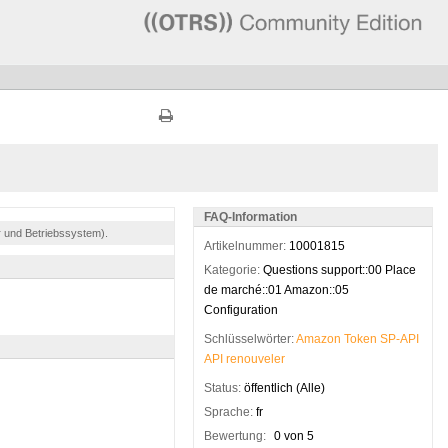
FAQ-Information
r und Betriebssystem).
Artikelnummer:
10001815
Kategorie:
Questions support::00 Place
de marché::01 Amazon::05
Configuration
Schlüsselwörter:
Amazon
Token
SP-API
API
renouveler
Status:
öffentlich (Alle)
Sprache:
fr
Bewertung:
0 von 5