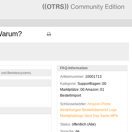
 Warum?
FAQ-Information
r und Betriebssystem).
Artikelnummer:
10001713
Kategorie:
Supportfragen::00
Marktplätze::00 Amazon::01
Bestellimport
Schlüsselwörter:
Amazon
Prime
Bestellungen
Bestellübersicht
Logo
Marktplatzlogo
Next
Day
Same
MFN
Status:
öffentlich (Alle)
Sprache:
de