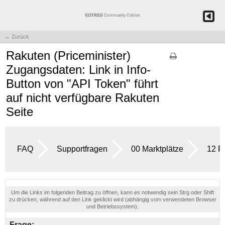
← Zurück
Rakuten (Priceminister)
Zugangsdaten: Link in Info-
Button von "API Token" führt
auf nicht verfügbare Rakuten
Seite
FAQ
Supportfragen
00 Marktplätze
12 R
Um die Links im folgenden Beitrag zu öffnen, kann es notwendig sein Strg oder Shift
zu drücken, während auf den Link geklickt wird (abhängig vom verwendeten Browser
und Betriebssystem).
Frage: